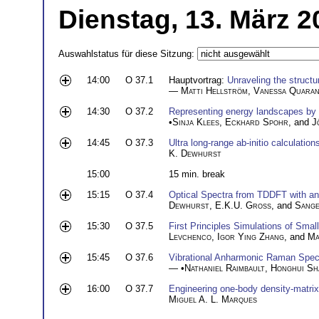
Dienstag, 13. März 2
Auswahlstatus für diese Sitzung:
14:00
O 37.1
Hauptvortrag:
Unraveling the structu
—
Matti Hellström
,
Vanessa Quaran
14:30
O 37.2
Representing energy landscapes by 
•
Sinja Klees
,
Eckhard Spohr
, and
J
14:45
O 37.3
Ultra long-range ab-initio calculation
K. Dewhurst
15:00
15 min. break
15:15
O 37.4
Optical Spectra from TDDFT with a
Dewhurst
,
E.K.U. Gross
, and
Sange
15:30
O 37.5
First Principles Simulations of Small
Levchenco
,
Igor Ying Zhang
, and
Ma
15:45
O 37.6
Vibrational Anharmonic Raman Spect
— •
Nathaniel Raimbault
,
Honghui Sh
16:00
O 37.7
Engineering one-body density-matrix
Miguel A. L. Marques