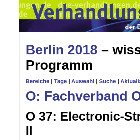
Berlin 2018
– wiss
Programm
Bereiche
|
Tage
|
Auswahl
|
Suche
|
Aktual
O: Fachverband O
O 37: Electronic-St
II