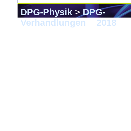
DPG-Physik
>
DPG-
Verhandlungen
>
2018
> B