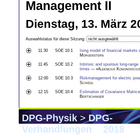
Management II
Dienstag, 13. März 2
Auswahlstatus für diese Sitzung:
11:30
SOE 10.1
Ising model of financial markets
Morgenstern
11:45
SOE 10.2
Intrinsic and spurious long-rang
times
— •
Aleksejus Kononoviciu
12:00
SOE 10.3
Riskmanagement for electric powe
Schiegl
12:15
SOE 10.4
Estimation of Covariance Matric
Bertschinger
DPG-Physik
>
DPG-
Verhandlungen
>
2018
> B