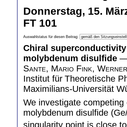
Donnerstag, 15. März
FT 101
Auswahlstatus für diesen Beitrag:
Chiral superconductivit
molybdenum disulfide
—
Sante
,
Mario Fink
,
Werner
Institut für Theoretische P
Maximilians-Universität 
We investigate competing
molybdenum disulfide (G
singularity point is close 