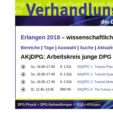
Erlangen 2018
– wissenschaftlic
Bereiche
|
Tage
|
Auswahl
|
Suche
|
Aktual
AKjDPG: Arbeitskreis junge DPG
So, 16:00–17:40
K 1.011
AKjDPG 1: Tutorial Pla
So, 16:00–17:40
K 1.016
AKjDPG 2: Tutorial Qu
So, 16:00–17:40
K 2.016
AKjDPG 3: Tutorial Mole
Di, 12:45–13:45
RW HS
AKjDPG 4: The Future of
DPG-Physik
>
DPG-Verhandlungen
>
2018
> Erlangen