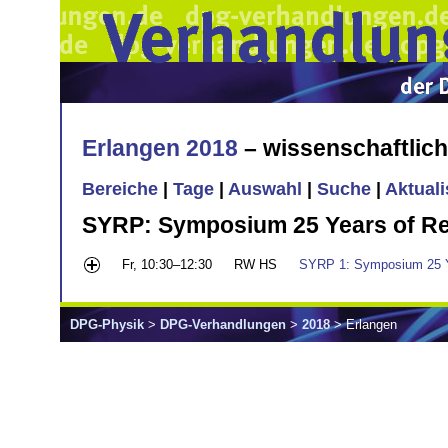
Erlangen 2018
– wissenschaftlic
Bereiche
|
Tage
|
Auswahl
|
Suche
|
Aktual
SYRP: Symposium 25 Years of Rec
Fr, 10:30–12:30
RW HS
SYRP 1: Symposium 25 Ye
DPG-Physik
>
DPG-Verhandlungen
>
2018
> Erlangen