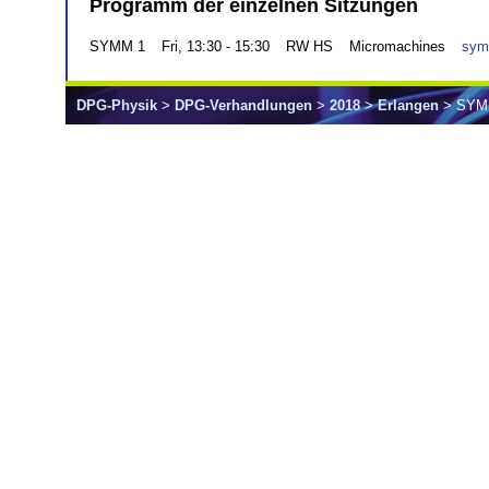
Programm der einzelnen Sitzungen
SYMM 1
Fri, 13:30 - 15:30
RW HS
Micromachines
sym
DPG-Physik
>
DPG-Verhandlungen
>
2018
>
Erlangen
> SY