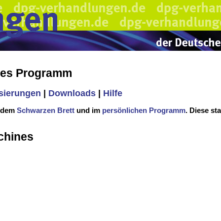
hes Programm
isierungen
|
Downloads
|
Hilfe
f dem
Schwarzen Brett
und im
persönlichen Programm
. Diese st
chines