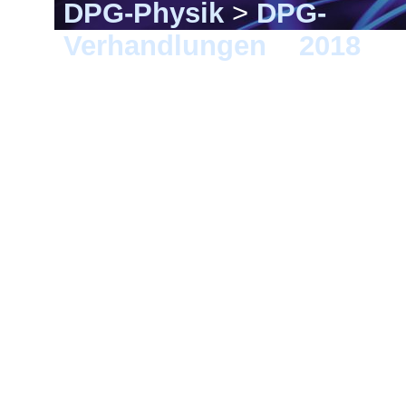
DPG-Physik
>
DPG-
Verhandlungen
>
2018
> 