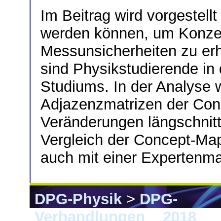
Im Beitrag wird vorgestell
werden können, um Konzep
Messunsicherheiten zu er
sind Physikstudierende in
Studiums. In der Analyse 
Adjazenzmatrizen der Con
Veränderungen längschnitt
Vergleich der Concept-Map
auch mit einer Expertenma
DPG-Physik
>
DPG-
Verhandlungen
>
2018
> 