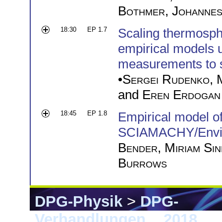
Bothmer
,
Johannes
18:30
EP 1.7
Scaling thermosph
empirical models u
measurements to sp
•
Sergei Rudenko
,
and
Eren Erdogan
18:45
EP 1.8
Empirical model of
SCIAMACHY/Envisat
Bender
,
Miriam Si
Burrows
DPG-Physik
>
DPG-
Verhandlungen
>
2018
> 