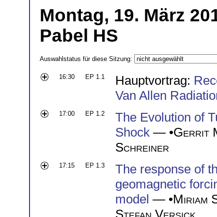
Montag, 19. März 201
Pabel HS
Auswahlstatus für diese Sitzung:
16:30
EP 1.1
Hauptvortrag:
Rec
Van Allen Radiatio
17:00
EP 1.2
The Evolution of T
Shock
— •
Gerrit 
Schreiner
17:15
EP 1.3
The response of t
geomagnetic forcin
model
— •
Miriam 
Stefan Versick