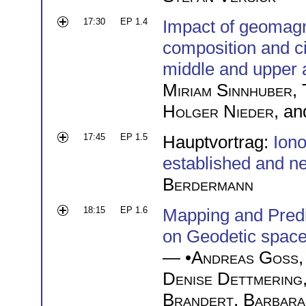
17:30
EP 1.4
Impact of geomagn
composition and cir
middle and upper
Miriam Sinnhuber
,
Holger Nieder
, a
17:45
EP 1.5
Hauptvortrag:
Iono
established and n
Berdermann
18:15
EP 1.6
Mapping and Predi
on Geodetic space
— •
Andreas Goss
Denise Dettmering
Brandert
,
Barbara