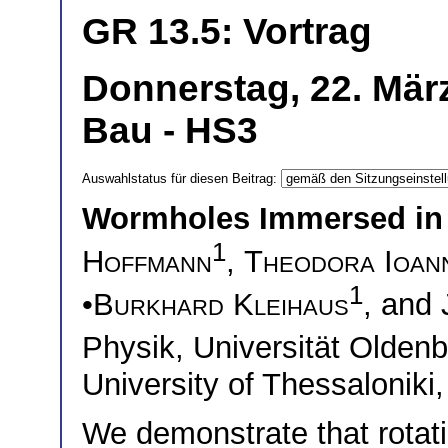
GR 13.5: Vortrag
Donnerstag, 22. Mär
Bau - HS3
Auswahlstatus für diesen Beitrag:
Wormholes Immersed in 
1
Hoffmann
,
Theodora Ioan
1
•
Burkhard Kleihaus
, and
Physik, Universität Olde
University of Thessaloniki
We demonstrate that rotati