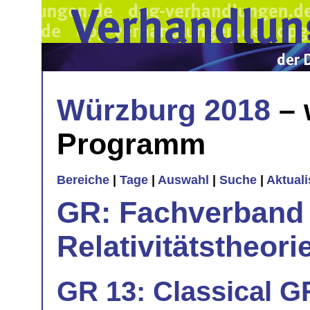
Würzburg 2018
– 
Programm
Bereiche
|
Tage
|
Auswahl
|
Suche
|
Aktual
GR: Fachverband 
Relativitätstheori
GR 13: Classical G