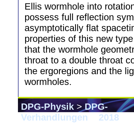
Ellis wormhole into rotati
possess full reflection sy
asymptotically flat spacet
properties of this new typ
that the wormhole geometr
throat to a double throat c
the ergoregions and the lig
wormholes.
DPG-Physik
>
DPG-
Verhandlungen
>
2018
> 