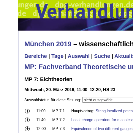
München 2019
– wissenschaftli
Bereiche
|
Tage
|
Auswahl
|
Suche
|
Aktual
MP: Fachverband Theoretische u
MP 7: Eichtheorien
Mittwoch, 20. März 2019, 11:00–12:20, HS 23
Auswahlstatus für diese Sitzung:
11:00
MP 7.1
Hauptvortrag:
String-localized poten
11:40
MP 7.2
Local charge operators for massless
12:00
MP 7.3
Equivalence of two different gauge