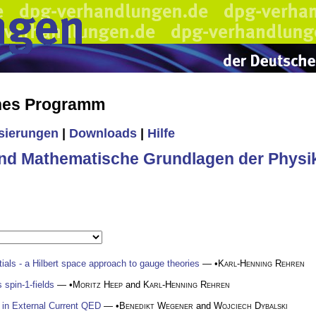
ches Programm
isierungen
|
Downloads
|
Hilfe
nd Mathematische Grundlagen der Physi
tials - a Hilbert space approach to gauge theories
— •
Karl-Henning Rehren
 spin-1-fields
— •
Moritz Heep
and
Karl-Henning Rehren
s in External Current QED
— •
Benedikt Wegener
and
Wojciech Dybalski