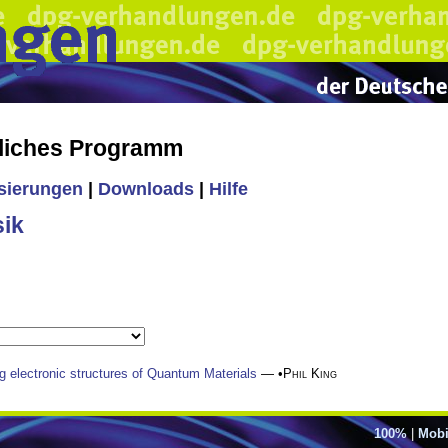
liches Programm
isierungen
|
Downloads
|
Hilfe
ik
g electronic structures of Quantum Materials
— •
Phil King
100%
|
Mobi