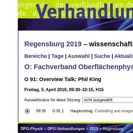
Regensburg 2019
– wissenschaft
Bereiche
|
Tage
|
Auswahl
|
Suche
|
Aktual
O: Fachverband Oberflächenphys
O 91: Overview Talk: Phil King
Freitag, 5. April 2019, 09:30–10:15, H15
Auswahlstatus für diese Sitzung:
09:30
O 91.1
Hauptvortrag:
Controlling and imagin
DPG-Physik
>
DPG-Verhandlungen
>
2019
> Regensburg