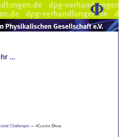
r ...
cietal Challenges
— •
Claudia Draxl