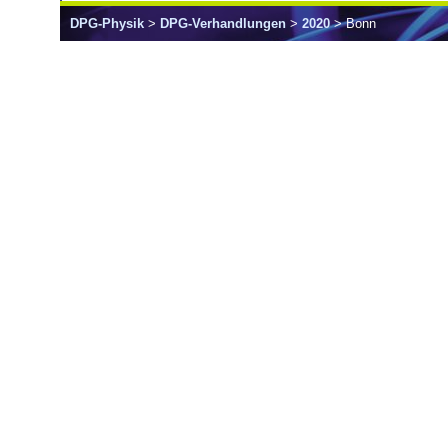
DPG-Physik
>
DPG-Verhandlungen
>
2020
> Bonn