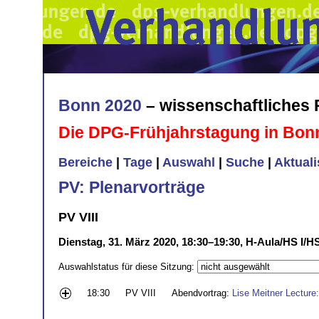
Bonn 2020
– wissenschaftliches
Die DPG-Frühjahrstagung in Bon
Bereiche
|
Tage
|
Auswahl
|
Suche
|
Aktual
PV: Plenarvorträge
PV VIII
Dienstag, 31. März 2020, 18:30–19:30, H-Aula/HS I/H
Auswahlstatus für diese Sitzung:
18:30
PV VIII
Abendvortrag:
Lise Meitner Lecture: