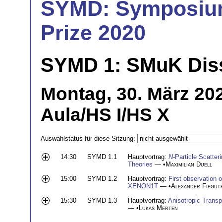
SYMD: Symposium
Prize 2020
SYMD 1: SMuK Disse
Montag, 30. März 202
Aula/HS I/HS X
Auswahlstatus für diese Sitzung:
14:30
SYMD 1.1
Hauptvortrag:
N
-Particle Scatte
Theories
— •
Maximilian Duell
15:00
SYMD 1.2
Hauptvortrag:
First observation 
XENON1T
— •
Alexander Fiegut
15:30
SYMD 1.3
Hauptvortrag:
Anisotropic Transp
— •
Lukas Merten