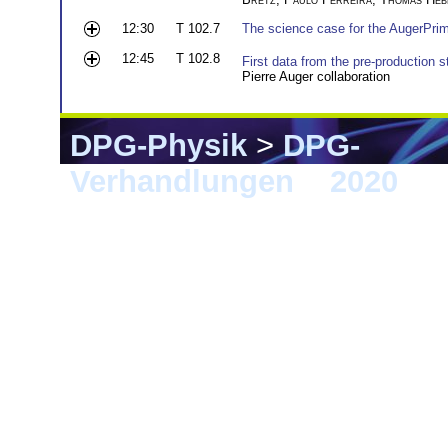
12:30
T 102.7
The science case for the AugerPri
12:45
T 102.8
First data from the pre-production 
Pierre Auger collaboration
DPG-Physik
>
DPG-
Verhandlungen
>
2020
> 