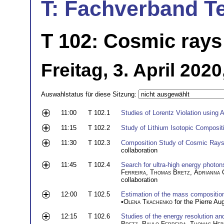
T: Fachverband T
T 102: Cosmic rays
Freitag, 3. April 202
Auswahlstatus für diese Sitzung:
11:00
T 102.1
Studies of Lorentz Violation using 
11:15
T 102.2
Study of Lithium Isotopic Composi
11:30
T 102.3
Composition Study of Cosmic Rays
collaboration
11:45
T 102.4
Search for ultra-high energy photo
Ferreira
,
Thomas Bretz
,
Adrianna 
collaboration
12:00
T 102.5
Estimation of the mass composition
•
Olena Tkachenko
for the Pierre Aug
12:15
T 102.6
Studies of the energy resolution an
Bretz
,
Paulo Ferreira
,
Thomas Heb