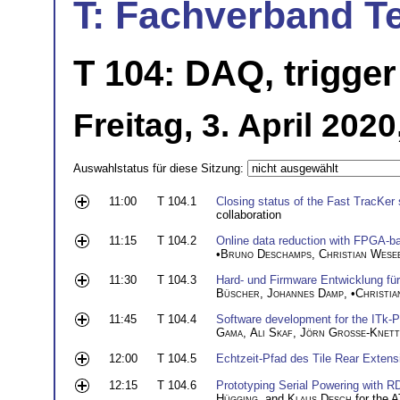
T: Fachverband T
T 104: DAQ, trigger
Freitag, 3. April 202
Auswahlstatus für diese Sitzung:
11:00
T 104.1
Closing status of the Fast TracKer
collaboration
11:15
T 104.2
Online data reduction with FPGA-ba
•
Bruno Deschamps
,
Christian Wese
11:30
T 104.3
Hard- und Firmware Entwicklung für
Büscher
,
Johannes Damp
, •
Christia
11:45
T 104.4
Software development for the ITk-
Gama
,
Ali Skaf
,
Jörn Große-Knett
12:00
T 104.5
Echtzeit-Pfad des Tile Rear Exten
12:15
T 104.6
Prototyping Serial Powering with 
Hügging
, and
Klaus Desch
for the A