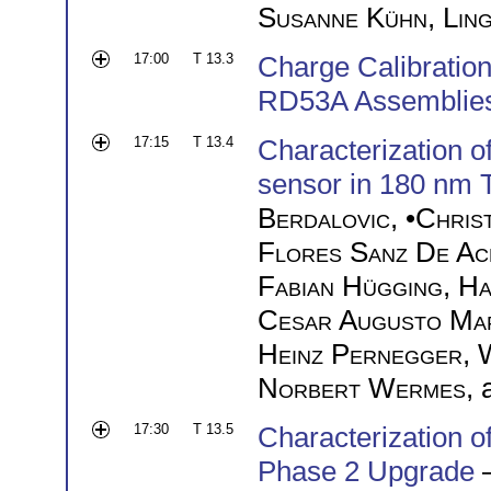
Susanne Kühn
,
Lin
17:00
T 13.3
Charge Calibratio
RD53A Assemblie
17:15
T 13.4
Characterization of
sensor in 180 nm 
Berdalovic
, •
Christ
Flores Sanz De Ac
Fabian Hügging
,
Ha
Cesar Augusto Ma
Heinz Pernegger
,
Norbert Wermes
,
17:30
T 13.5
Characterization o
Phase 2 Upgrade