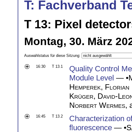
T: Fachverband T
T 13: Pixel detector
Montag, 30. März 20
Auswahlstatus für diese Sitzung:
16:30
T 13.1
Quality Control M
Module Level
— •
Hemperek
,
Florian
Krüger
,
David-Leo
Norbert Wermes
,
16:45
T 13.2
Characterization 
fluorescence
— •
S