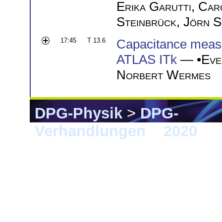
Erika Garutti
,
Car
Steinbrück
,
Jörn S
17:45
T 13.6
Capacitance measur
ATLAS ITk
— •
Eve
Norbert Wermes
DPG-Physik
>
DPG-
Verhandlungen
>
2020
> 