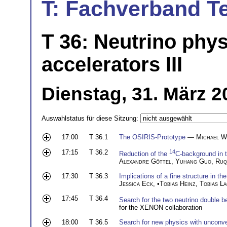
T: Fachverband T
T 36: Neutrino phys
accelerators III
Dienstag, 31. März 2
Auswahlstatus für diese Sitzung:
17:00
T 36.1
The OSIRIS-Prototype
—
Michael 
17:15
T 36.2
14
Reduction of the
C-background in 
Alexandre Göttel
,
Yuhang Guo
,
Ruq
17:30
T 36.3
Implications of a fine structure in t
Jessica Eck
, •
Tobias Heinz
,
Tobias L
17:45
T 36.4
Search for the two neutrino double 
for the XENON collaboration
18:00
T 36.5
Search for new physics with unconv