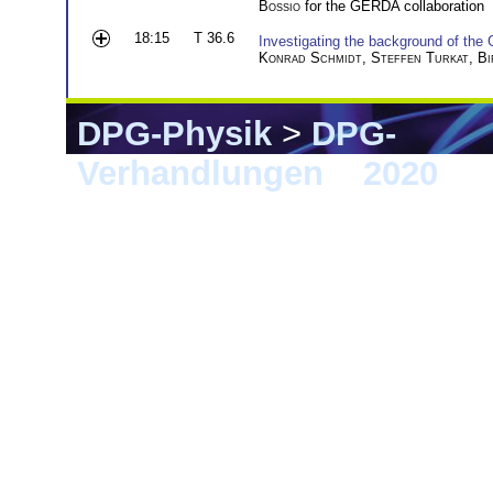
Bossio
for the GERDA collaboration
18:15
T 36.6
Investigating the background of th
Konrad Schmidt
,
Steffen Turkat
,
Bi
DPG-Physik
>
DPG-
Verhandlungen
>
2020
> 