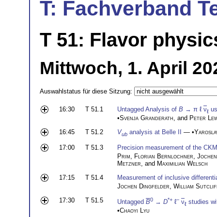
T: Fachverband T
T 51: Flavor physic
Mittwoch, 1. April 2
Auswahlstatus für diese Sitzung:
16:30
T 51.1
Untagged Analysis of
B
→ π ℓ
ν
us
ℓ
•
Svenja Granderath
, and
Peter Lew
16:45
T 51.2
V
analysis at Belle II
— •
Yaroslav
ub
17:00
T 51.3
Precision measurement of the CKM
Prim
,
Florian Bernlochner
,
Jochen
Metzner
, and
Maximilian Welsch
17:15
T 51.4
Measurement of inclusive differential
Jochen Dingfelder
,
William Sutclif
17:30
T 51.5
0
*+
−
Untagged
B
→
D
ℓ
ν
studies wit
ℓ
•
Chaoyi Lyu