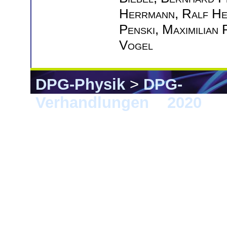
Herrmann
,
Ralf He
Penski
,
Maximilian 
Vogel
DPG-Physik
>
DPG-
Verhandlungen
>
2020
> 