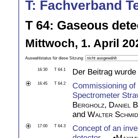
T: Fachverband T
T 64: Gaseous detec
Mittwoch, 1. April 20
Auswahlstatus für diese Sitzung:
16:30
T 64.1
Der Beitrag wurde
16:45
T 64.2
Commissioning of a
Spectrometer Stra
Bergholz
,
Daniel B
and
Walter Schmid
17:00
T 64.3
Concept of an inv
detector
— •
Maximi