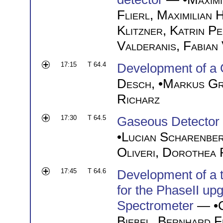
Flierl
,
Maximilian 
Klitzner
,
Katrin Pe
Valderanis
,
Fabian
17:15
T 64.4
Development of a G
Desch
, •
Markus Gr
Richarz
17:30
T 64.5
Gaseous Detector
•
Lucian Scharenbe
Oliveri
,
Dorothea P
17:45
T 64.6
Development of a 
for the PhaseII u
Spectrometer
— •
Biebel
,
Bernhard F