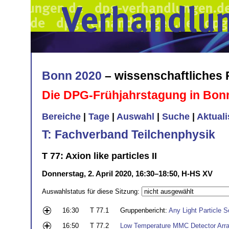
Bonn 2020
– wissenschaftliches
Die DPG-Frühjahrstagung in Bon
Bereiche
|
Tage
|
Auswahl
|
Suche
|
Aktual
T: Fachverband Teilchenphysik
T 77: Axion like particles II
Donnerstag, 2. April 2020, 16:30–18:50, H-HS XV
Auswahlstatus für diese Sitzung:
16:30
T 77.1
Gruppenbericht:
Any Light Particle 
16:50
T 77.2
Low Temperature MMC Detector Arra