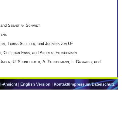
 and
Sebastian Schmidt
tens
ski
,
Tobias Schiffer
, and
Johanna von Oy
o
,
Christian Enss
, and
Andreas Fleischmann
 Unger
,
U. Schneekloth
,
A. Fleischmann
,
L. Gastaldo
, and
l-Ansicht
|
English Version
|
Kontakt/Impressum/Datenschutz