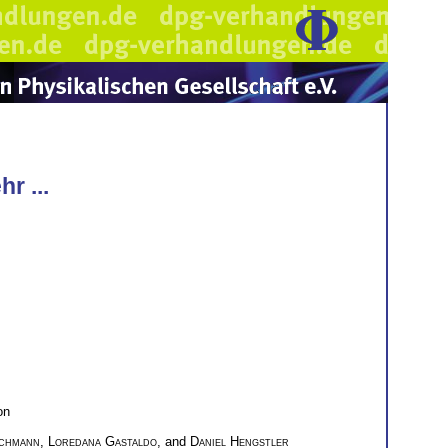
r ...
on
schmann
,
Loredana Gastaldo
, and
Daniel Hengstler