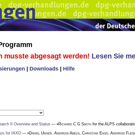
 Programm
n musste abgesagt werden!
Lesen Sie meh
isierungen
|
Downloads
|
Hilfe
Search II Overview and Status
— •
Richard C G Smith
for the ALPS collaborati
ys for IAXO
— •
Daniel Unger
,
Andreas Abeln
,
Christian Enss
,
Andreas Flei