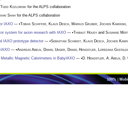
•
Todd Kozlowski
for the ALPS collaboration
khav Shah
for the ALPS collaboration
for IAXO
— •
Tobias Schiffer
,
Klaus Desch
,
Markus Gruber
,
Jochen Kaminski
,
ctor system for axion research with IAXO
— •
Thibaut Houdy
and
Susanne Mer
ed IAXO prototype detector
— •
Sebastian Schmidt
,
Klaus Desch
,
Jochen Kamin
y-IAXO
— •
Andreas Abeln
,
Daniel Unger
,
Daniel Hengstler
,
Loredana Gastald
f Metallic Magnetic Calorimeters in BabyIAXO
— •
D. Hengstler
,
A. Abeln
,
D.
100%
|
Mobi