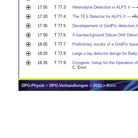
17:05
T 77.3
Heterodyne Detection in ALPS II
— 
17:20
T 77.4
The TES Detector for ALPS II
— •
Ri
17:35
T 77.5
Developement of GridPix detectors 
17:50
T 77.6
A low-background Silicon Drift Dete
18:05
T 77.7
Preliminary results of a GridPix bas
18:20
T 77.8
Large x-ray detector design for Bab
18:35
T 77.9
Cryogenic Setup for the Operation o
C. Enss
DPG-Physik
>
DPG-Verhandlungen
>
2020
> Bonn