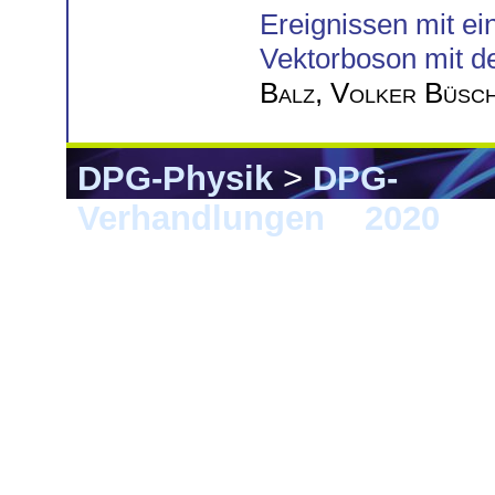
Ereignissen mit ei
Vektorboson mit 
Balz
,
Volker Büsc
DPG-Physik
>
DPG-
Verhandlungen
>
2020
> 