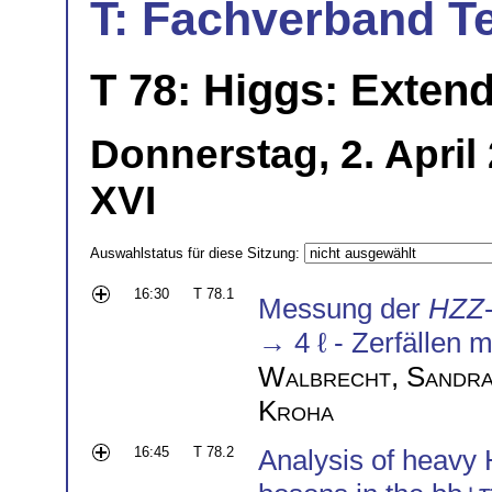
T: Fachverband T
T 78: Higgs: Exten
Donnerstag, 2. April
XVI
Auswahlstatus für diese Sitzung:
16:30
T 78.1
Messung der
HZZ
→ 4 ℓ - Zerfällen
Walbrecht
,
Sandra
Kroha
16:45
T 78.2
Analysis of heavy 