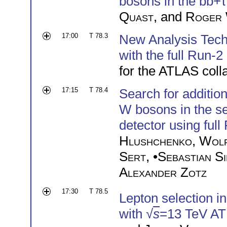
bosons in the bb+ττ
Quast
, and
Roger
17:00
T 78.3
New Analysis Tech
with the full Run-2
for the ATLAS coll
17:15
T 78.4
Search for additio
W bosons in the se
detector using full
Hlushchenko
,
Wolf
Sert
, •
Sebastian S
Alexander Zotz
17:30
T 78.5
Lepton selection i
with √
s
=13 TeV AT