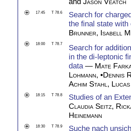
and
Jason Veatch
17:45
T 78.6
Search for charge
the final state with
Brunner
,
Isabell 
18:00
T 78.7
Search for additio
in the di-leptonic 
data
—
Mate Fark
Lohmann
, •
Dennis 
Achim Stahl
,
Lucas
18:15
T 78.8
Studies of an Ext
Claudia Seitz
,
Rick
Heinemann
18:30
T 78.9
Suche nach unsich