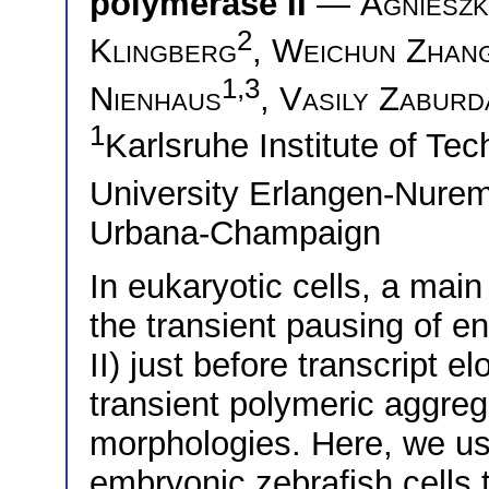
polymerase II
—
Agnieszk
2
Klingberg
,
Weichun Zhan
1,3
Nienhaus
,
Vasily Zaburd
1
Karlsruhe Institute of T
University Erlangen-Nur
Urbana-Champaign
In eukaryotic cells, a main 
the transient pausing of 
II) just before transcript 
transient polymeric aggreg
morphologies. Here, we us
embryonic zebrafish cells 