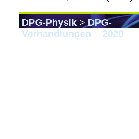
DPG-Physik
>
DPG-
Verhandlungen
>
2020
> 