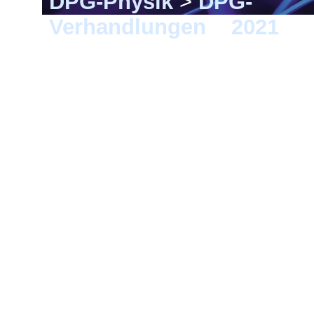
DPG-Physik
>
DPG-
Verhandlungen
>
2021
> D