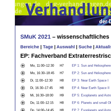
SMuK 2021
– wissenschaftliche
Bereiche
|
Tage
|
Auswahl
|
Suche
|
Aktual
EP: Fachverband Extraterrestris
Mo, 11:00–12:30
H7
EP 1: Sun and Heliosphere
Mo, 16:30–18:45
H7
EP 2: Sun and Heliosphere 
Di, 11:00–12:30
H8
EP 3: Near Earth Space I
Di, 16:30–17:45
H8
EP 4: Near Earth Space II
Mi, 16:30–18:00
H9
EP 5: Exoplanets and Astro
Do, 11:00–12:15
H8
EP 6: Planets and small O
Do, 14:00–14:45
H8
EP 7: Exoplanets and Astro