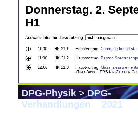
Donnerstag, 2. Sept
H1
Auswahlstatus für diese Sitzung:
11:00
HK 21.1
Hauptvortrag:
Charming bound state
11:30
HK 21.2
Hauptvortrag:
Baryon Spectroscop
12:00
HK 21.3
Hauptvortrag:
Mass measurements of
•
Timo Dickel
,
FRS Ion Catcher Col
DPG-Physik
>
DPG-
Verhandlungen
>
2021
> 