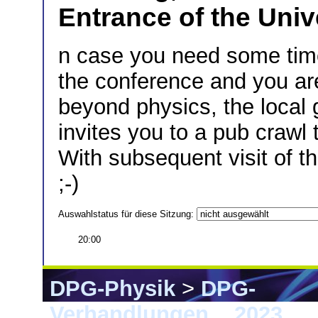
Entrance of the Univ
n case you need some time 
the conference and you are
beyond physics, the local 
invites you to a pub crawl 
With subsequent visit of 
;-)
Auswahlstatus für diese Sitzung:
20:00
DPG-Physik
>
DPG-
Verhandlungen
>
2023
> 