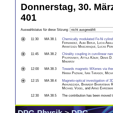
Donnerstag, 30. Mär
401
Auswahlstatus für diese Sitzung:
11:30
MA 38.1
Chemically modulated Fe-Ni cylind
Fernandez
,
Alba Berja
,
Lucia Abal
Arantzazu Mascaraque
,
Lucas Per
11:45
MA 38.2
Chirality coupling in curvilinear na
Pylypovskyi
,
Attila Kákay
,
Denis D.
Makarov
12:00
MA 38.3
Towards magnetic MXenes via therm
Hanna Pazniak
,
Ivan Tarasov
,
Micha
12:15
MA 38.4
Magneto-optical investigation of 3D
Akhundzada
,
Bhavadip Bharatbhai R
Michael Vogel
, and
Arno Ehresma
12:30
MA 38.5
The contribution has been moved t
DPG-Physik
>
DPG-