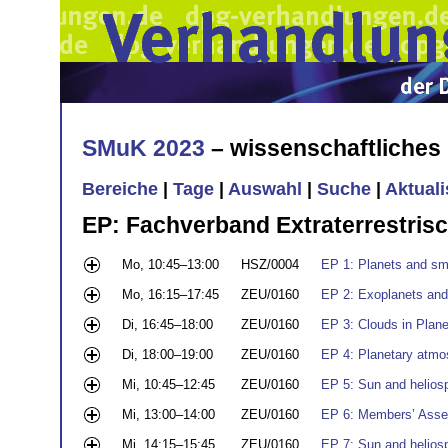
SMuK 2023
– wissenschaftliche
Bereiche
|
Tage
|
Auswahl
|
Suche
|
Aktual
EP: Fachverband Extraterrestris
Mo, 10:45–13:00
HSZ/0004
EP 1: Planets and sm
Mo, 16:15–17:45
ZEU/0160
EP 2: Exoplanets and
Di, 16:45–18:00
ZEU/0160
EP 3: Clouds in Plan
Di, 18:00–19:00
ZEU/0160
EP 4: Planetary atmo
Mi, 10:45–12:45
ZEU/0160
EP 5: Sun and heliosp
Mi, 13:00–14:00
ZEU/0160
EP 6: Members’ Ass
Mi, 14:15–15:45
ZEU/0160
EP 7: Sun and heliosp