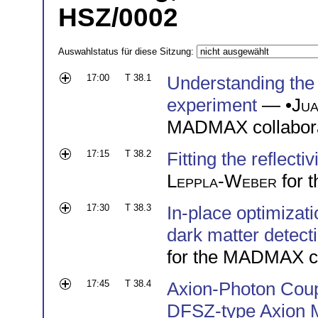
HSZ/0002
Auswahlstatus für diese Sitzung:
17:00
T 38.1
Understanding th
experiment
— •
Jua
MADMAX collabora
17:15
T 38.2
Fitting the reflec
Leppla-Weber
for 
17:30
T 38.3
In-place optimizati
dark matter dete
for the MADMAX co
17:45
T 38.4
Axion-Photon Coupl
DFSZ-type Axion 