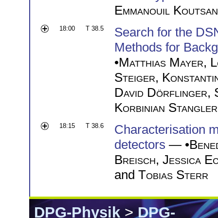
Emmanouil Koutsan
18:00
T 38.5
Search for the D
Methods for Backgr
•
Matthias Mayer
,
L
Steiger
,
Konstanti
David Dörflinger
,
Korbinian Stangler
18:15
T 38.6
Characterisation 
detectors
— •
Bened
Breisch
,
Jessica E
and
Tobias Sterr
DPG-Physik
>
DPG-