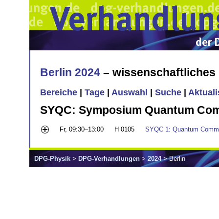
Berlin 2024
– wissenschaftliche
Bereiche
|
Tage
|
Auswahl
|
Suche
|
Aktual
SYQC: Symposium Quantum Commu
Fr, 09:30–13:00
H 0105
SYQC 1: Quantum Communi
DPG-Physik
>
DPG-Verhandlungen
>
2024
> Berlin