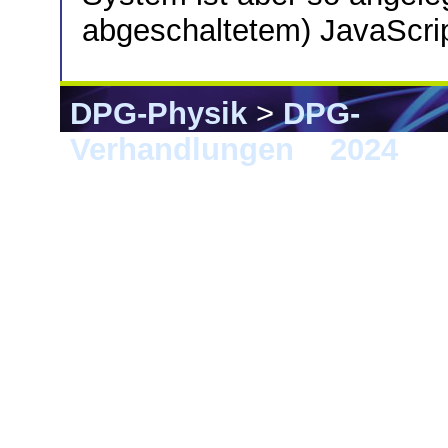
abgeschaltetem) JavaScript
DPG-Physik
>
DPG-
Verhandlungen
>
2024
> G