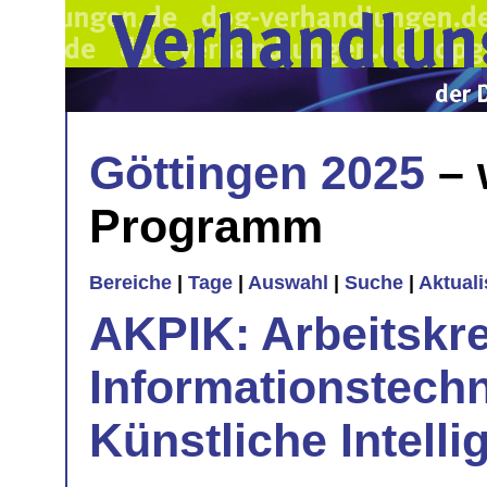
Göttingen 2025
– 
Programm
Bereiche
|
Tage
|
Auswahl
|
Suche
|
Aktual
AKPIK: Arbeitskr
Informationstech
Künstliche Intelli