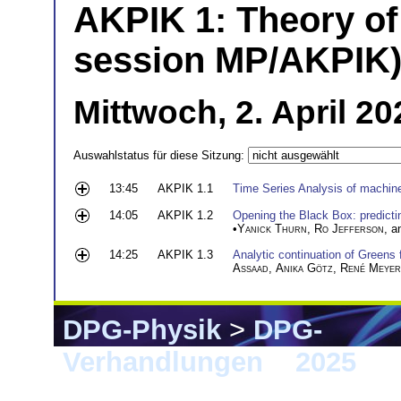
AKPIK 1: Theory of
session MP/AKPIK
Mittwoch, 2. April 2
Auswahlstatus für diese Sitzung:
13:45
AKPIK 1.1
Time Series Analysis of machi
14:05
AKPIK 1.2
Opening the Black Box: predictin
•
Yanick Thurn
,
Ro Jefferson
, 
14:25
AKPIK 1.3
Analytic continuation of Greens 
Assaad
,
Anika Götz
,
René Meyer
DPG-Physik
>
DPG-
Verhandlungen
>
2025
> G