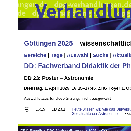
Göttingen 2025
– wissenschaftli
Bereiche
|
Tage
|
Auswahl
|
Suche
|
Aktual
DD: Fachverband Didaktik der Ph
DD 23: Poster – Astronomie
Dienstag, 1. April 2025, 16:15–17:45, ZHG Foyer 1. O
Auswahlstatus für diese Sitzung:
16:15
DD 23.1
Heute wissen wir, wie das Universu
Geschichte der Astronomie.
— •
Ka
DPG-Physik
>
DPG-Verhandlungen
>
2025
> Göttingen