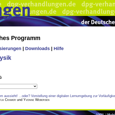
ches Programm
isierungen
|
Downloads
|
Hilfe
ysik
G
m aussieht! ...oder? Vorstellung einer digitalen Lernumgebung zur Vorläufigk
tja Cramer
und
Yvonne Webersen
100%
|
Mobi