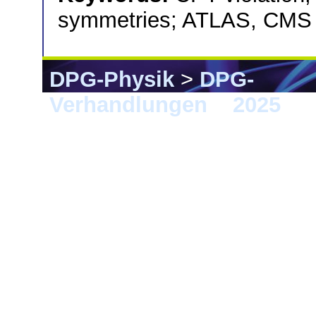
symmetries; ATLAS, CMS
DPG-Physik
>
DPG-
Verhandlungen
>
2025
> G