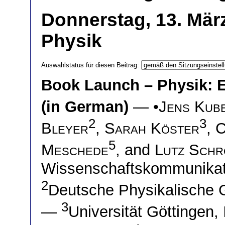
Donnerstag, 13. März
Physik
Auswahlstatus für diesen Beitrag:
Book Launch – Physik: E
(in German)
— •
Jens Kub
2
3
Bleyer
,
Sarah Köster
,
C
5
Meschede
, and
Lutz Schr
Wissenschaftskommunikat
2
Deutsche Physikalische G
3
—
Universität Göttingen, 