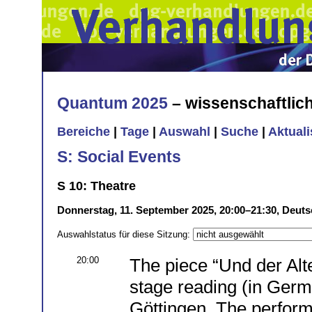
Quantum 2025
– wissenschaftli
Bereiche
|
Tage
|
Auswahl
|
Suche
|
Aktual
S: Social Events
S 10: Theatre
Donnerstag, 11. September 2025, 20:00–21:30, Deut
Auswahlstatus für diese Sitzung:
20:00
The piece “Und der Alte
stage reading (in Germ
Göttingen. The perform