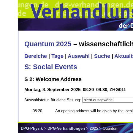
Quantum 2025
– wissenschaftli
Bereiche
|
Tage
|
Auswahl
|
Suche
|
Aktual
S: Social Events
S 2: Welcome Address
Montag, 8. September 2025, 08:20–08:30, ZHG011
Auswahlstatus für diese Sitzung:
08:20
An opening address will be given by the local
DPG-Physik
>
DPG-Verhandlungen
>
2025
> Quantum