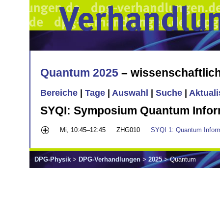
Quantum 2025
– wissenschaftli
Bereiche
|
Tage
|
Auswahl
|
Suche
|
Aktual
SYQI: Symposium Quantum Inform
Mi, 10:45–12:45
ZHG010
SYQI 1: Quantum Inform
DPG-Physik
>
DPG-Verhandlungen
>
2025
> Quantum