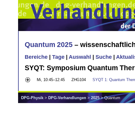
Quantum 2025
– wissenschaftli
Bereiche
|
Tage
|
Auswahl
|
Suche
|
Aktual
SYQT: Symposium Quantum Therm
Mi, 10:45–12:45
ZHG104
SYQT 1: Quantum Therm
DPG-Physik
>
DPG-Verhandlungen
>
2025
> Quantum