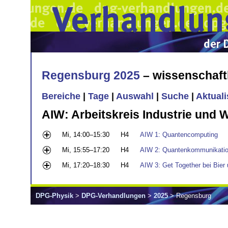
Regensburg 2025
– wissenschaft
Bereiche
|
Tage
|
Auswahl
|
Suche
|
Aktual
AIW: Arbeitskreis Industrie und W
Mi, 14:00–15:30
H4
AIW 1: Quantencomputing
Mi, 15:55–17:20
H4
AIW 2: Quantenkommunikati
Mi, 17:20–18:30
H4
AIW 3: Get Together bei Bier
DPG-Physik
>
DPG-Verhandlungen
>
2025
> Regensburg