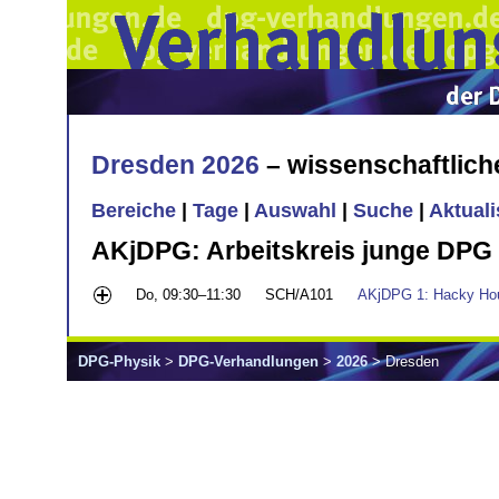
Dresden 2026
– wissenschaftlic
Bereiche
|
Tage
|
Auswahl
|
Suche
|
Aktual
AKjDPG: Arbeitskreis junge DPG
Do, 09:30–11:30
SCH/A101
AKjDPG 1: Hacky Ho
DPG-Physik
>
DPG-Verhandlungen
>
2026
> Dresden