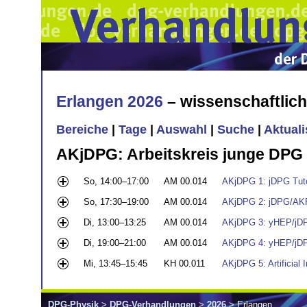
Erlangen 2026
– wissenschaftlic
Bereiche
|
Tage
|
Auswahl
|
Suche
|
Aktual
AKjDPG: Arbeitskreis junge DPG
So, 14:00–17:00
AM 00.014
AKjDPG 1: jDPG Tuto
So, 17:30–19:00
AM 00.014
AKjDPG 2: jDPG/AKP
Di, 13:00–13:25
AM 00.014
AKjDPG 3: yHEP/jDP
Di, 19:00–21:00
AM 00.014
AKjDPG 4: yHEP/jDP
Mi, 13:45–15:45
KH 00.011
AKjDPG 5: Artificial 
DPG-Physik
>
DPG-Verhandlungen
>
2026
> Erlangen