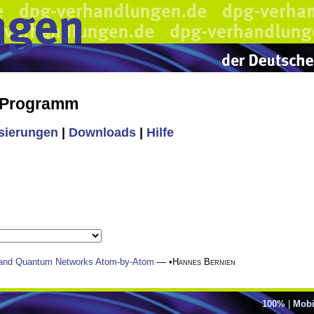
s Programm
isierungen
|
Downloads
|
Hilfe
and Quantum Networks Atom-by-Atom
— •
Hannes Bernien
100%
|
Mobi