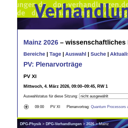
Mainz 2026
– wissenschaftliche
Bereiche
|
Tage
|
Auswahl
|
Suche
|
Aktual
PV: Plenarvorträge
PV XI
Mittwoch, 4. März 2026, 09:00–09:45, RW 1
Auswahlstatus für diese Sitzung:
09:00
PV XI
Plenarvortrag:
Quantum Processors 
DPG-Physik
>
DPG-Verhandlungen
>
2026
> Mainz