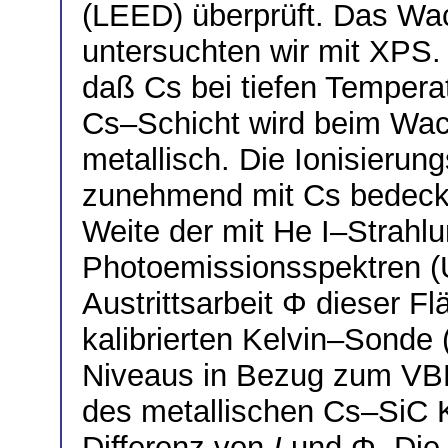
(LEED) überprüft. Das Wa
untersuchten wir mit XPS
daß Cs bei tiefen Tempera
Cs–Schicht wird beim Wa
metallisch. Die Ionisierun
zunehmend mit Cs bedeckt
Weite der mit He I–Strah
Photoemissionsspektren (
Austrittsarbeit Φ dieser Fl
kalibrierten Kelvin–Sonde
Niveaus in Bezug zum VBM
des metallischen Cs–SiC K
Differenz von
I
und Φ. Die