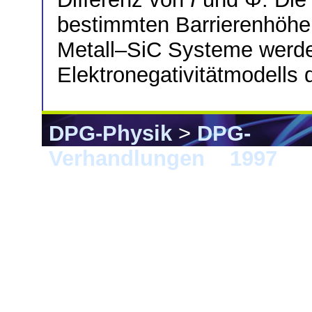
bestimmten Barrierenhöhen
Metall–SiC Systeme wer
Elektronegativitätmodells d
DPG-Physik
>
DPG-
Verhandlungen
>
1997
> M