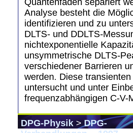
Quantenfäden separiert wer
Analyse besteht die Mögli
identifizieren und zu unte
DLTS- und DDLTS-Messung
nichtexponentielle Kapazit
unsymmetrische DLTS-Peak
verschiedener Barrieren un
werden. Diese transienten
untersucht und unter Einb
frequenzabhängigen C-V-M
DPG-Physik
>
DPG-