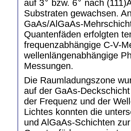
auf 3
bzw. 6
nach (111)A
Substraten gewachsen. A
GaAs/AlGaAs-Mehrschicht
Quantenfäden erfolgten te
frequenzabhängige C-V-M
wellenlängenabhängige Ph
Messungen.
Die Raumladungszone wur
auf der GaAs-Deckschicht r
der Frequenz und der Well
Lichtes konnten die unter
und AlGaAs-Schichten zur 