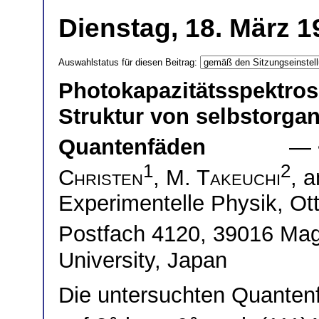
Dienstag, 18. März 1
Auswahlstatus für diesen Beitrag:
Photokapazitätsspektros
Struktur von selbstorga
Quantenfäden
— 
1
2
Christen
,
M. Takeuchi
, 
Experimentelle Physik, Ott
Postfach 4120, 39016 M
University, Japan
Die untersuchten Quante
∘
∘