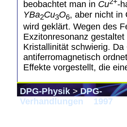
2+
beobachtet man in
Cu
-h
YBa
Cu
O
, aber nicht i
2
3
6
wird geklärt. Wegen des F
Exzitonresonanz gestaltet
Kristallinität schwierig. 
antiferromagnetisch ordne
Effekte vorgestellt, die ei
DPG-Physik
>
DPG-
Verhandlungen
>
1997
> M