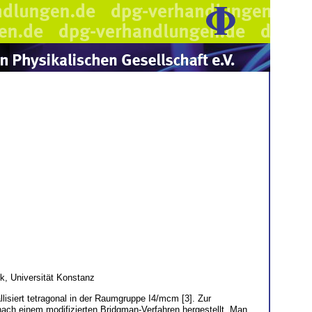
k, Universität Konstanz
allisiert tetragonal in der Raumgruppe I4/mcm [3]. Zur
h einem modifizierten Bridgman-Verfahren hergestellt. Man