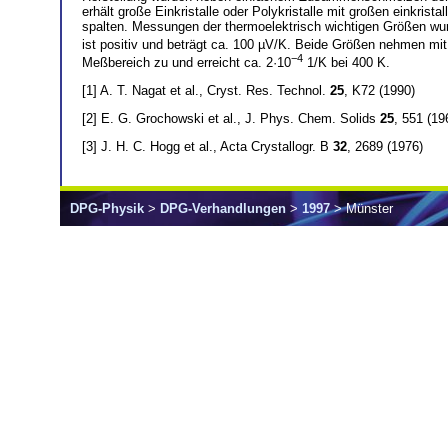
erhält große Einkristalle oder Polykristalle mit großen einkris
spalten. Messungen der thermoelektrisch wichtigen Größen wur
ist positiv und beträgt ca. 100 µV/K. Beide Größen nehmen mit
−4
Meßbereich zu und erreicht ca. 2·10
1/K bei 400 K.
[1] A. T. Nagat et al., Cryst. Res. Technol.
25
, K72 (1990)
[2] E. G. Grochowski et al., J. Phys. Chem. Solids
25
, 551 (19
[3] J. H. C. Hogg et al., Acta Crystallogr. B
32
, 2689 (1976)
DPG-Physik
>
DPG-Verhandlungen
>
1997
> Münster