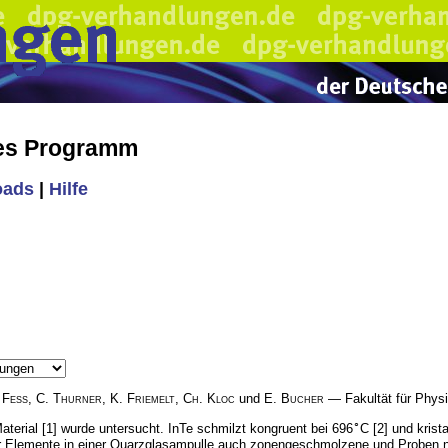
hes Programm
oads
|
Hilfe
 Fess
,
C. Thurner
,
K. Friemelt
,
Ch. Kloc
und
E. Bucher
— Fakultät für Physi
∘
Material [1] wurde untersucht. InTe schmilzt kongruent bei 696
C [2] und krist
lemente in einer Quarzglasampulle auch zonengeschmolzene und Proben nac