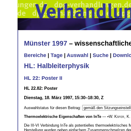
Münster 1997
– wissenschaftlic
Bereiche
|
Tage
|
Auswahl
|
Suche
|
Downl
HL: Halbleiterphysik
HL 22: Poster II
HL 22.82: Poster
Dienstag, 18. März 1997, 15:30–18:30, Z
Auswahlstatus für diesen Beitrag:
Thermoelektrische Eigenschaften von InTe
— •
W. Käfer
,
K.
Die III-VI Verbindung InTe als potentielles thermoelektrisches 
Herstellung wurden neben einfachem Zusammenschmelzen der E