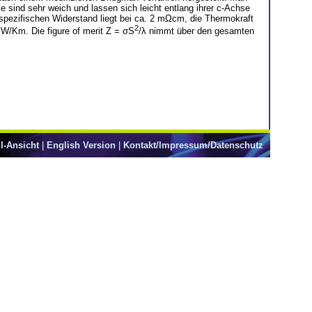
e sind sehr weich und lassen sich leicht entlang ihrer c-Achse
pezifischen Widerstand liegt bei ca. 2 mΩcm, die Thermokraft
2
 W/Km. Die figure of merit Z = σS
/λ nimmt über den gesamten
l-Ansicht
|
English Version
|
Kontakt/Impressum/Datenschutz