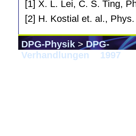
[1] X. L. Lei, C. S. Ting, 
[2] H. Kostial et. al., Phy
DPG-Physik
>
DPG-
Verhandlungen
>
1997
> M